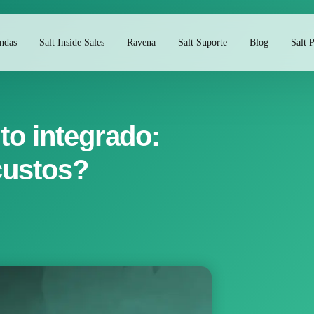
endas
Salt Inside Sales
Ravena
Salt Suporte
Blog
Salt P
to integrado:
custos?