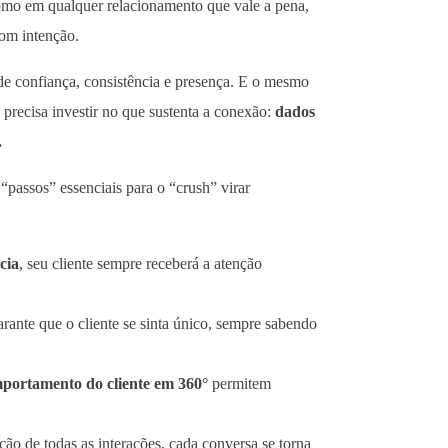
como em qualquer relacionamento que vale a pena,
om intenção.
e confiança, consistência e presença. E o mesmo
precisa investir no que sustenta a conexão:
dados
.
“passos” essenciais para o “crush” virar
cia
, seu cliente sempre receberá a atenção
rante que o cliente se sinta único, sempre sabendo
portamento do cliente em 360°
permitem
ão de todas as interações, cada conversa se torna