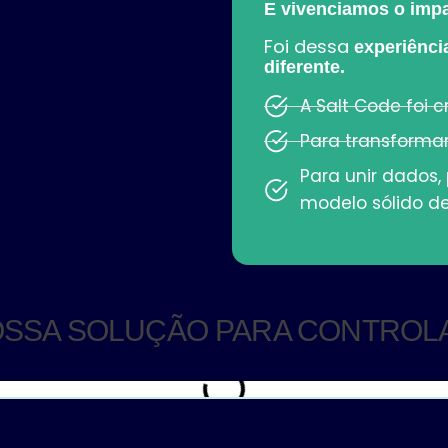
E vivenciamos o impa
Foi dessa
experiênci
diferente.
A Salt Code foi c
Para transformar
Para unir dados
modelo sólido d
OSSA SOLUÇÃO PARA CONTRO