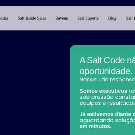
endas
Salt Inside Sales
Ravena
Salt Suporte
Blog
Salt 
A Salt Code n
oportunidade.
Nasceu da responsab
re
Somos executivos
sob pressão consta
equipes e resultados
J
á estivemos diante 
aguardando solução
em minutos.