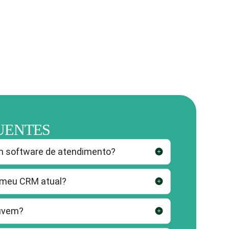
UENTES
um software de atendimento?
o meu CRM atual?
nuvem?