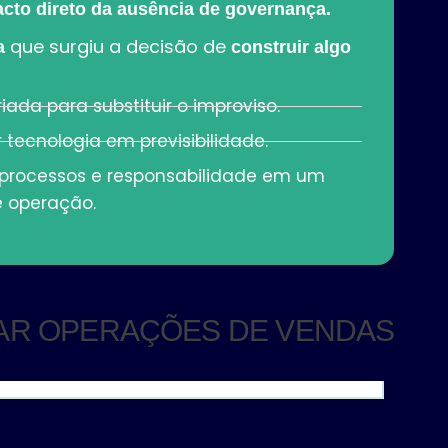
cto direto da ausência de governança.
que surgiu a decisão de
a
construir algo
riada para substituir o improviso.
 tecnologia em previsibilidade.
, processos e responsabilidade em um
e operação.
LAR OPERAÇÕES DE VENDAS